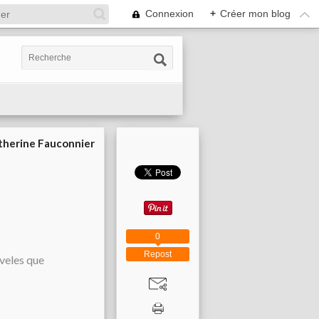
Connexion
+
Créer mon blog
therine Fauconnier
0
Repost
iveles que