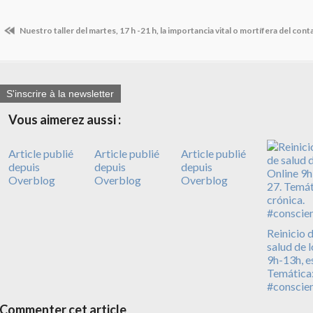
Nuestro taller del martes, 17 h -21 h, la importancia vital o mortífera del cont
S'inscrire à la newsletter
Vous aimerez aussi :
Article publié
Article publié
Article publié
depuis
depuis
depuis
Overblog
Overblog
Overblog
Reinicio d
salud de 
9h-13h, e
Temática: 
#conscie
Commenter cet article