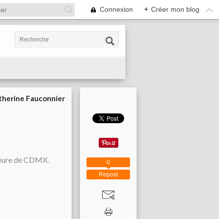
Connexion
+
Créer mon blog
therine Fauconnier
 heure de CDMX.
0
Repost