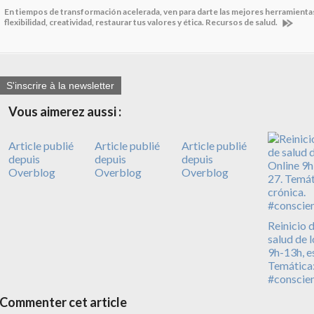
En tiempos de transformación acelerada, ven para darte las mejores herramientas
flexibilidad, creatividad, restaurar tus valores y ética. Recursos de salud.
S'inscrire à la newsletter
Vous aimerez aussi :
Article publié
Article publié
Article publié
depuis
depuis
depuis
Overblog
Overblog
Overblog
Reinicio d
salud de 
9h-13h, e
Temática: 
#conscie
Commenter cet article