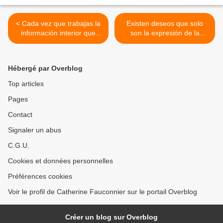
< Cada vez que trabajas la
Existen deseos que solo
información interior que
son la expresión de la
tienes de las adaptaciones
realidad asumida. Feliz
de tus familiares, te acercas
2020 a todos! >
a ti,a tu realidad de hoy y a
Hébergé par Overblog
tu potencial adaptativo
pleno. Las raíces pesan,
Top articles
cuando las quieres
Pages
controlar, negar, acomodar,
transformar, discriminar
Contact
Con el peligro sintomático
asociado.
Signaler un abus
C.G.U.
Cookies et données personnelles
Préférences cookies
Voir le profil de Catherine Fauconnier sur le portail Overblog
Créer un blog sur Overblog