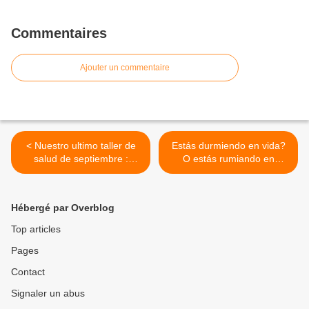
Commentaires
Ajouter un commentaire
< Nuestro ultimo taller de
Estás durmiendo en vida?
salud de septiembre :
O estás rumiando en
martes 17 de septiembre
noche? Un taller para
en la tarde 17h-21h.
revelar lo inconsciente y
Temática conocida de
poder aprender a
Hébergé par Overblog
borreguitos : Insomnios y
descansar durmiendo y
somnolencias.
caminar despierto. Este
Top articles
martes 17h-21h, inscripción
Pages
inbox. >
Contact
Signaler un abus