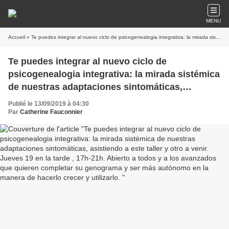
MENU
Accueil
» Te puedes integrar al nuevo ciclo de psicogenealogia integrativa: la mirada sistémica de nuestras adaptaciones sintomáticas, asistiendo a este taller y otro a venir. Jueves 19 en la tarde , 17h-21h. Abierto a todos y a los avanzados que quieren completar su genograma y ser más autónomo en la manera de hacerlo crecer y utilizarlo.
Te puedes integrar al nuevo ciclo de
psicogenealogia integrativa: la mirada sistémica
de nuestras adaptaciones sintomáticas,
asistiendo a este taller y otro a venir. Jueves 19
Publié le 13/09/2019 à 04:30
en la tarde , 17h-21h. Abierto a todos y a los
Par
Catherine Fauconnier
avanzados que quieren completar su
genograma y ser más autónomo en la manera
de hacerlo crecer y utilizarlo.