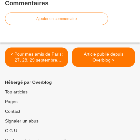
Commentaires
Ajouter un commentaire
< Pour mes amis de Paris:
Article publié depuis
27, 28, 29 septembre.
Overblog >
Répartition des symptômes
dans la famille. Mémoire et
oublis. Addictions et
Hébergé par Overblog
compulsions. Et bien sûr:
tous vos thèmes personnels
Top articles
pour en révéler les trames
Pages
inconscientes et pouvoir les
faire évoluer.
Contact
Signaler un abus
C.G.U.