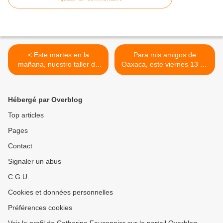
< Este martes en la
Para mis amigos de
mañana, nuestro taller de
Oaxaca, este viernes 13 de
salud de septiembre
septiembre, 9h -14h. Darse
el valor de evolucionar con
consciencia, compartir,
Hébergé par Overblog
transmitir, trabajar en
resonancia, hacer equipo
Top articles
con su cuerpo en lugar de
Pages
tenerle miedo o meterlo a
distancia. >
Contact
Signaler un abus
C.G.U.
Cookies et données personnelles
Préférences cookies