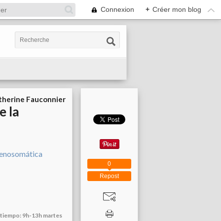
Connexion
+
Créer mon blog
therine Fauconnier
e la
0
Repost
el tiempo: 9h-13h martes