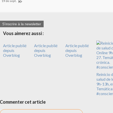
19 de sept.
S'inscrire à la newsletter
Vous aimerez aussi :
Article publié
Article publié
Article publié
depuis
depuis
depuis
Overblog
Overblog
Overblog
Reinicio d
salud de 
9h-13h, e
Temática: 
#conscie
Commenter cet article