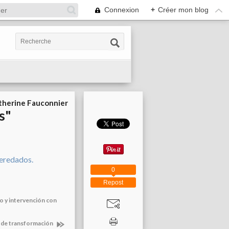
Connexion
+
Créer mon blog
therine Fauconnier
s"
0
Repost
do y intervención con
 de transformación