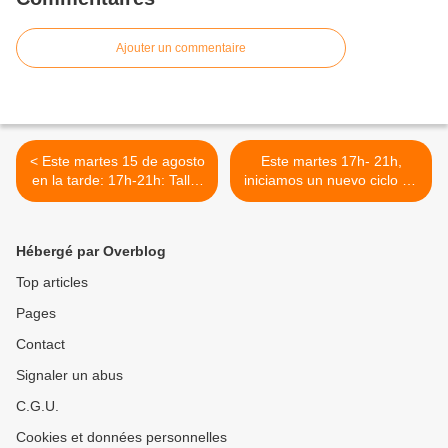
Ajouter un commentaire
< Este martes 15 de agosto
Este martes 17h- 21h,
en la tarde: 17h-21h: Taller
iniciamos un nuevo ciclo de
temático: efecto placebo,
Psicogenealogia
nocebo, efectivo .
Integrativa. >
Hébergé par Overblog
Top articles
Pages
Contact
Signaler un abus
C.G.U.
Cookies et données personnelles