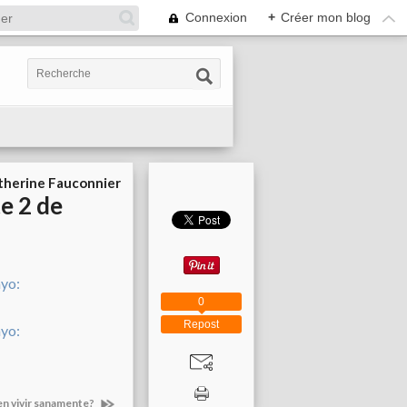
Connexion
+
Créer mon blog
therine Fauconnier
e 2 de
0
Repost
 en vivir sanamente?