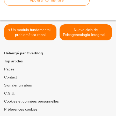
Ajouter un commentaire
< Un modulo fundamental :
Nuevo ciclo de
problemática renal
Psicogenealogía Integrativa
, inicia 14-15 de febrero,
curso vivencial actualizado
con los últimas practicas de
Hébergé par Overblog
desarrollo personal,
incluyendo los métodos de
Top articles
Descodificación Biológica
Pages
México. >
Contact
Signaler un abus
C.G.U.
Cookies et données personnelles
Préférences cookies